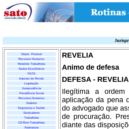
Jurispr
REVELIA
Depto. Pessoal
Recursos Humanos
Relatório Trabalhista
Animo de defesa
Dados Econômicos
FGTS
DEFESA - REVELIA
Imposto de Renda
Legislação
Jurisprudência
Ilegítima a orde
Previdência Social
aplicação da pena d
Recursos Humanos
Salários
do advogado que ass
Segurança e Saúde
Sindicalismo
de procuração. Pres
Trabalhista
diante das disposiçõ
CD-Rom Trabalhista
Assinatura