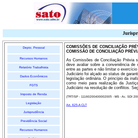
Jurispr
COMISSÕES DE CONCILIAÇÃO PRÉ
Depto. Pessoal
COMISSÃO DE CONCILIAÇÃO PRÉVIA
Recursos Humanos
As Comissões de Conciliação Prévia s
deve avaliar sobre a conveniência de c
Relatório Trabalhista
entre as partes e não limitar o exercíci
Judiciário foi alçado ao status de garan
Dados Econômicos
legislação ordinária. O princípio da ina
como meio para realização da Justiç
FGTS
Judiciário na resolução de conflitos. S
Imposto de Renda
(TRT/SP - 11160200400002005 - MS - Ac. SDI 
Legislação
Art. 625-A CLT
Jurisprudência
Previdência Social
Recursos Humanos