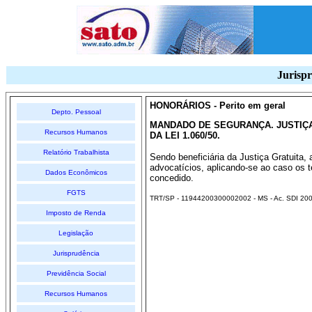
Jurispr
HONORÁRIOS - Perito em geral
Depto. Pessoal
MANDADO DE SEGURANÇA. JUSTIÇA GR
Recursos Humanos
DA LEI 1.060/50.
Relatório Trabalhista
Sendo beneficiária da Justiça Gratuita, 
advocatícios, aplicando-se ao caso os
Dados Econômicos
concedido.
FGTS
TRT/SP - 11944200300002002 - MS - Ac. SDI 20
Imposto de Renda
Legislação
Jurisprudência
Previdência Social
Recursos Humanos