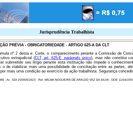
Jurisprudência Trabalhista
ÃO PRÉVIA - OBRIGATORIEDADE - ARTIGO 625-A DA CLT
ula nº 2 desta e. Corte, o comparecimento perante a Comissão de Concil
tivo extrajudicial (
CLT, art. 625-E, parágrafo único
), mas não constitui c
 ter submetido seu litígio perante esta instituição não impede o conheci
o de viabilizar mais uma possibilidade de conciliação entre as partes, além
mpor mais uma condição ao exercício da ação trabalhista. Segurança concedi
MS - Ac. SDI 2006001823 - Rel. WILMA NOGUEIRA DE ARAUJO VAZ DA SILVA - DOE 11/04/200