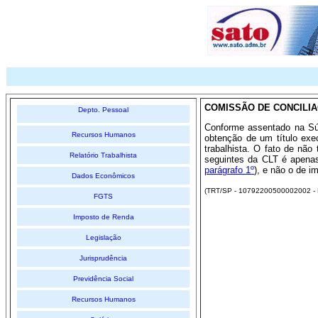
COMISSÃO DE CONCILIAÇ
Depto. Pessoal
Conforme assentado na Súm
Recursos Humanos
obtenção de um título execu
trabalhista. O fato de não
Relatório Trabalhista
seguintes da CLT é apenas 
parágrafo 1º
), e não o de i
Dados Econômicos
(TRT/SP - 10792200500002002 - 
FGTS
Imposto de Renda
Legislação
Jurisprudência
Previdência Social
Recursos Humanos