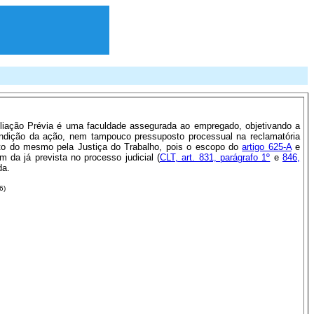
iação Prévia é uma faculdade assegurada ao empregado, objetivando a
ondição da ação, nem tampouco pressuposto processual na reclamatória
mento do mesmo pela Justiça do Trabalho, pois o escopo do
artigo 625-A
e
 da já prevista no processo judicial (
CLT, art. 831, parágrafo 1º
e
846,
da.
6)