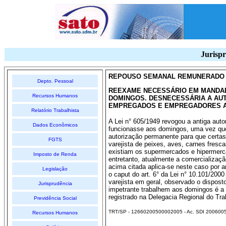
Jurispr
REPOUSO SEMANAL REMUNERADO -
Depto. Pessoal
REEXAME NECESSÁRIO EM MANDA
Recursos Humanos
DOMINGOS. DESNECESSÁRIA A AUT
EMPREGADOS E EMPREGADORES A
Relatório Trabalhista
A Lei n° 605/1949 revogou a antiga auto
Dados Econômicos
funcionasse aos domingos, uma vez que 
autorização permanente para que certas
FGTS
varejista de peixes, aves, carnes fresca
existiam os supermercados e hipermer
Imposto de Renda
entretanto, atualmente a comercializaçã
acima citada aplica-se neste caso por a
Legislação
o caput do art. 6° da Lei n° 10.101/200
varejista em geral, observado o dispost
Jurisprudência
impetrante trabalhem aos domingos é a 
registrado na Delegacia Regional do Tr
Previdência Social
TRT/SP - 12660200500002005 - Ac. SDI 20060
Recursos Humanos