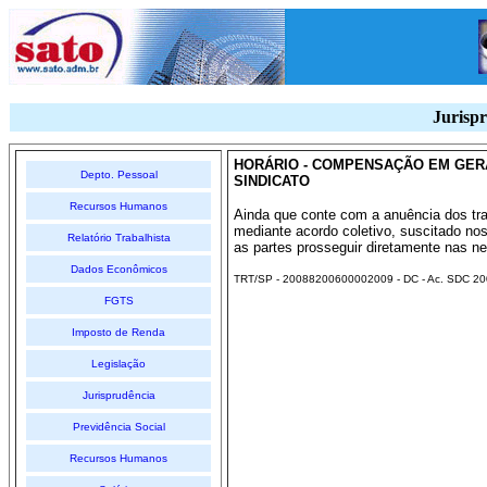
Jurispr
HORÁRIO - COMPENSAÇÃO EM GERAL
Depto. Pessoal
SINDICATO
Recursos Humanos
Ainda que conte com a anuência dos tr
mediante acordo coletivo, suscitado no
Relatório Trabalhista
as partes prosseguir diretamente nas n
Dados Econômicos
TRT/SP - 20088200600002009 - DC - Ac. SDC 20
FGTS
Imposto de Renda
Legislação
Jurisprudência
Previdência Social
Recursos Humanos