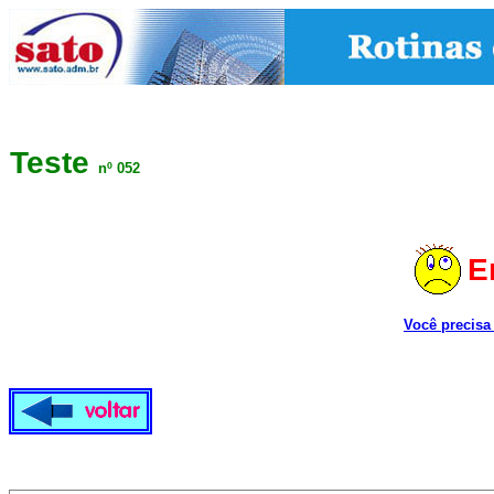
Teste
nº 052
E
Você precisa 