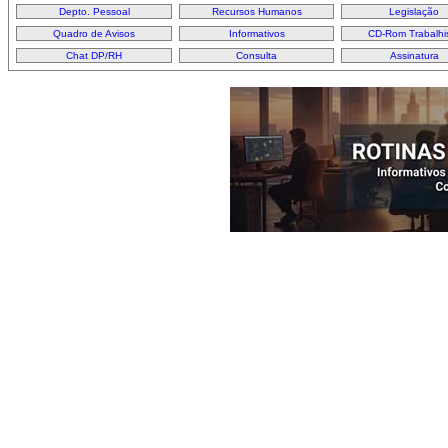
Depto. Pessoal
Recursos Humanos
Legislação
Quadro de Avisos
Informativos
CD-Rom Trabalhi
Chat DP/RH
Consulta
Assinatura