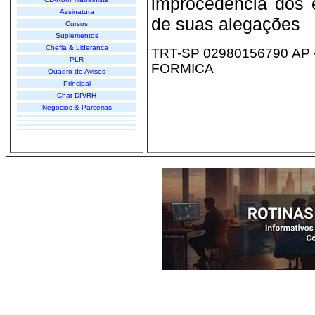
improcedência dos
Assinatura
de suas alegações
Cursos
Suplementos
Chefia & Liderança
TRT-SP 02980156790 AP -
PLR
FORMICA
Quadro de Avisos
Principal
Chat DP/RH
Negócios & Parcerias