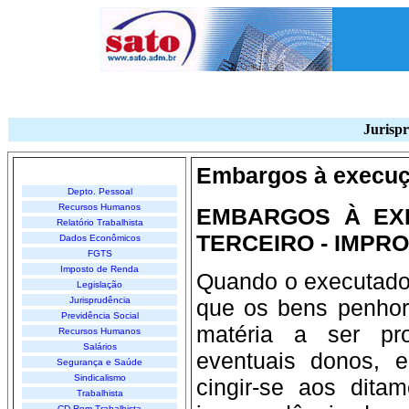
Jurispr
Embargos à execuç
Depto. Pessoal
Recursos Humanos
EMBARGOS À EX
Relatório Trabalhista
TERCEIRO - IMPR
Dados Econômicos
FGTS
Imposto de Renda
Quando o executado
Legislação
Jurisprudência
que os bens penhor
Previdência Social
matéria a ser pro
Recursos Humanos
Salários
eventuais donos, 
Segurança e Saúde
Sindicalismo
cingir-se aos dit
Trabalhista
CD-Rom Trabalhista