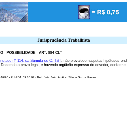
Jurisprudência Trabalhista
 - POSSIBILIDADE - ART. 884 CLT
unciado nº 114, da Súmula do C. TST
, não prevalece naquelas hipóteses ond
o. Decorrido o prazo legal, e havendo argüição expressa do devedor, conform
46/96 - Publ.DJ: 09.05.97 - Rel.: Juiz: João Amílcar Silva e Souza Pavan