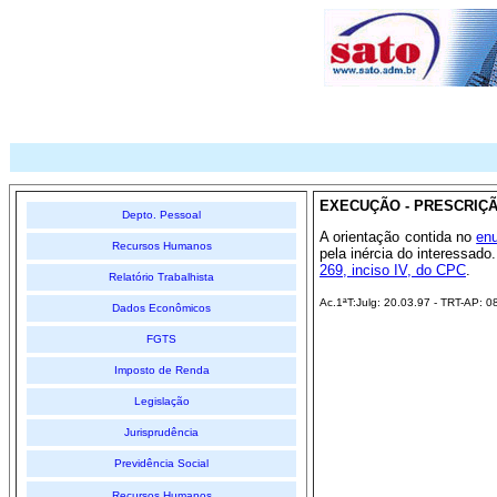
EXECUÇÃO - PRESCRIÇÃO
Depto. Pessoal
A orientação contida no
en
Recursos Humanos
pela inércia do interessad
269, inciso IV, do CPC
.
Relatório Trabalhista
Ac.1ªT:Julg: 20.03.97 - TRT-AP: 08
Dados Econômicos
FGTS
Imposto de Renda
Legislação
Jurisprudência
Previdência Social
Recursos Humanos