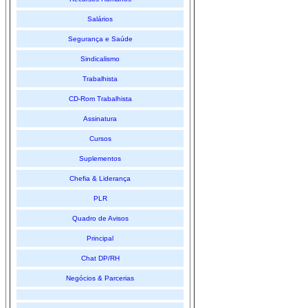
Salários
Segurança e Saúde
Sindicalismo
Trabalhista
CD-Rom Trabalhista
Assinatura
Cursos
Suplementos
Chefia & Liderança
PLR
Quadro de Avisos
Principal
Chat DP/RH
Negócios & Parcerias