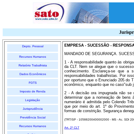
Jurispr
EMPRESA - SUCESSÃO - RESPONSAB
Depto. Pessoal
MANDADO DE SEGURANÇA. SUCESS
Recursos Humanos
1 - A responsabilidade quanto às obrig
Relatório Trabalhista
da CLT. Nem se alegue que o sucessor n
conhecimento. Esclareça-se que a 
Dados Econômicos
responsabilidades trabalhistas. Por is
por oportuno que o Enunciado 205 do T
FGTS
econômico, enquanto que no caso"sub j
Imposto de Renda
2 - A decisão ora impugnada não se 
determinar que a nomeação de bens à
Legislação
numerário é admitida pelo Colendo Trib
que por meio do art. 1º do Provimento
Jurisprudência
formas de constrição. Segurança deneg
Previdência Social
(TRT/SP - 10588200400002000 - MS - Ac. SDI 
Recursos Humanos
Art. 2º CLT